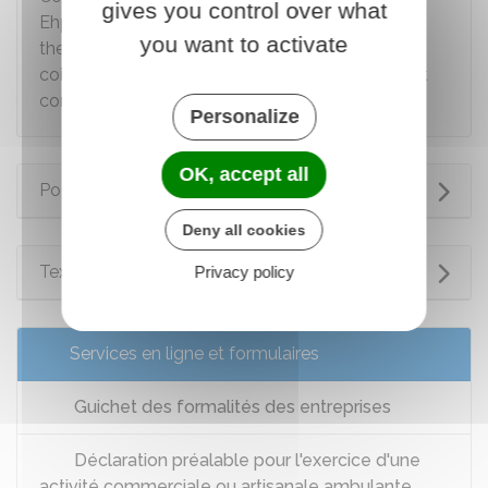
gives you control over what
Ehpad ou un établissement de soins (cure
you want to activate
thermale par exemple), ou bien au domicile du
coiffeur ou dans une camionnette ambulante est
considéré comme
exercer dans un salon
.
Personalize
OK, accept all
Pour en savoir plus
Deny all cookies
Textes de référence
Privacy policy
Services en ligne et formulaires
Guichet des formalités des entreprises
Déclaration préalable pour l'exercice d'une
activité commerciale ou artisanale ambulante