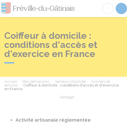
Fréville-du-Gâtinai
Acc
Coiffeur à domicile :
conditions d'accès et
d'exercice en France
Accueil
Mes démarches
Secteurs d'activité
Activités de
services
Coiffeur à domicile : conditions d'accès et d'exercice
en France
Partager
Partager sur Facebook
Partager sur X - Twit
Partager sur
Par
Activité artisanale réglementée