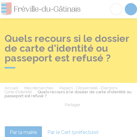
Fréville-du-Gâtinai
Acc
Quels recours si le dossier
de carte d'identité ou
passeport est refusé ?
Accueil
Mes démarches
Papiers - Citoyenneté - Élections
Carte d'identité
Quels recours si le dossier de carte d'identité ou
passeport est refusé ?
Partager
Partager sur Facebook
Partager sur X - Twit
Partager sur
Par
Par la mairie
Par le Cert (préfecture)