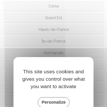
Corse
Grand Est
Hauts-de-France
Île-de-France
Normandie
Nouvelle Aquitaine
This site uses cookies and
Occitanie
gives you control over what
you want to activate
Pays de la Loire
Provence-Alpes-Côte d'Azur (Paca)
Personalize