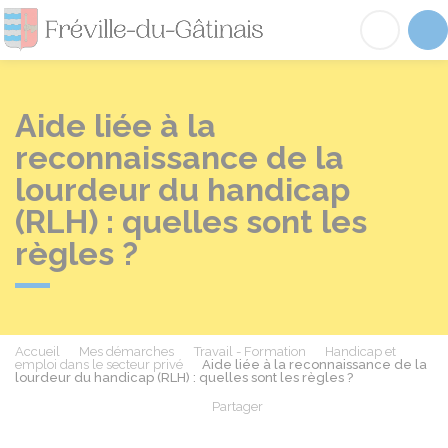
Fréville-du-Gâtinai
Acc
Aide liée à la
reconnaissance de la
lourdeur du handicap
(RLH) : quelles sont les
règles ?
Accueil
Mes démarches
Travail - Formation
Handicap et
emploi dans le secteur privé
Aide liée à la reconnaissance de la
lourdeur du handicap (RLH) : quelles sont les règles ?
Partager
Partager sur Facebook
Partager sur X - Twit
Partager sur
Par