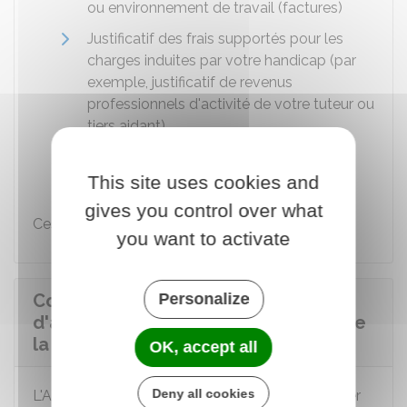
ou environnement de travail (factures)
Justificatif des frais supportés pour les
charges induites par votre handicap (par
exemple, justificatif de revenus
professionnels d'activité de votre tuteur ou
tiers aidant)
Relevé d'identité bancaire (Rib)
de
l'entreprise.
This site uses cookies and
gives you control over what
Ces documents doivent être scannés.
you want to activate
Comment est prise la décision
Personalize
d'attribution de la reconnaissance de
la lourdeur du handicap ?
OK, accept all
Deny all cookies
L'Agefiph rend sa décision par courrier. Ce courrier