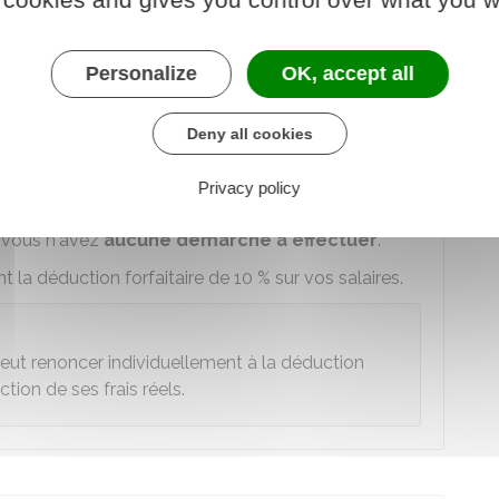
eur pour couvrir vos frais de télétravail à
la limite de
2,70 €
par jour (
59,40 €
par mois,
2024.
Personalize
OK, accept all
Deny all cookies
fessionnels ?
Privacy policy
, vous n'avez
aucune démarche à effectuer
.
 la déduction forfaitaire de
10 %
sur vos salaires.
eut renoncer individuellement à la déduction
ion de ses frais réels.