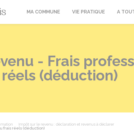
Fréville-du-Gâtinais
MA COMMUNE
VIE PRATIQUE
A TOU
venu - Frais profess
s réels (déduction)
mmation
Impôt sur le revenu : déclaration et revenus à déclarer
ou frais réels (déduction)