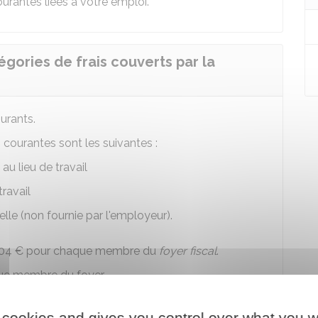
rantes liées à votre emploi.
égories de frais couverts par la
ourants.
 courantes sont les suivantes :
u lieu de travail
travail
le (non fournie par l'employeur).
04 €
pour chaque membre du
foyer fiscal
.
e membre du foyer.
 cookies and gives you control over what you w