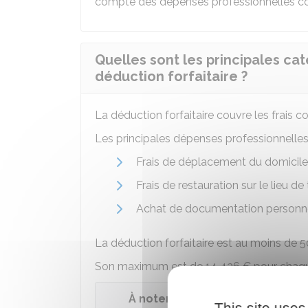
compte des dépenses professionnelles cou
Quelles sont les principales cat
déduction forfaitaire ?
La déduction forfaitaire couvre les frais c
Les principales dépenses professionnelles
Frais de déplacement du domicile a
Frais de restauration sur le lieu de 
Achat de documentation personnel
La déduction forfaitaire est au moins de
5
Son maximum est de
14 426 €
pour chaqu
À noter
This site uses