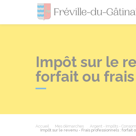
Impôt sur le re
forfait ou frai
Accueil
Mes démarches
Argent - Impôts - Conso
Impôt sur le revenu - Frais professionnels : forfait 