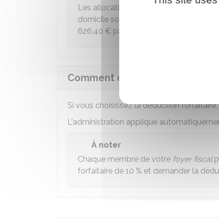
Les allocations versées par votre employ
domicile sont exonérées d'impôt, dans 
626,40 €
par an) pour vos revenus de 
Comment déclarer vos frais pro
Si vous choisissez la déduction forfaitaire
L'administration applique automatiquement
À noter
Chaque membre de votre
foyer fiscal
p
forfaitaire de
10 %
et demander la déduct