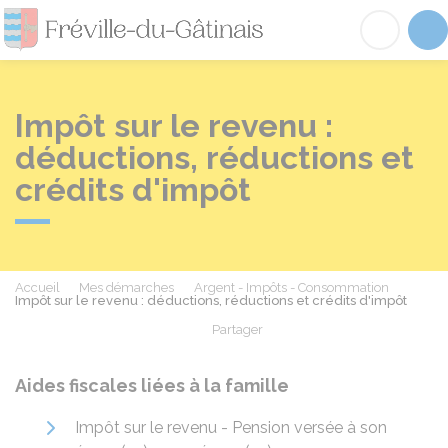
Fréville-du-Gâtinai
Acc
Impôt sur le revenu :
déductions, réductions et
crédits d'impôt
Accueil
Mes démarches
Argent - Impôts - Consommation
Impôt sur le revenu : déductions, réductions et crédits d'impôt
Partager
Partager sur Facebook
Partager sur X - Twit
Partager sur
Par
Aides fiscales liées à la famille
Impôt sur le revenu - Pension versée à son