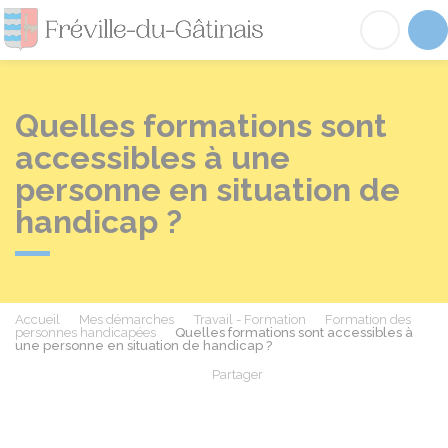
Fréville-du-Gâtinai
Acc
Quelles formations sont
accessibles à une
personne en situation de
handicap ?
Accueil
Mes démarches
Travail - Formation
Formation des
personnes handicapées
Quelles formations sont accessibles à
une personne en situation de handicap ?
Partager
Partager sur Facebook
Partager sur X - Twit
Partager sur
Par