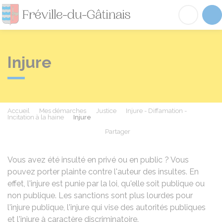
Fréville-du-Gâtinai
Acc
Injure
Accueil
Mes démarches
Justice
Injure - Diffamation -
Incitation à la haine
Injure
Partager
Partager sur Facebook
Partager sur X - Twit
Partager sur
Par
Vous avez été insulté en privé ou en public ? Vous
pouvez porter plainte contre l'auteur des insultes. En
effet, l'injure est punie par la loi, qu'elle soit publique ou
non publique. Les sanctions sont plus lourdes pour
l'injure publique, l'injure qui vise des autorités publiques
et l'injure à caractère discriminatoire.