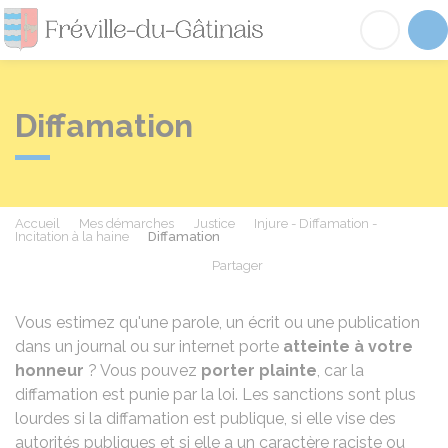
Fréville-du-Gâtinai
Acc
Diffamation
Accueil
Mes démarches
Justice
Injure - Diffamation -
Incitation à la haine
Diffamation
Partager
Partager sur Facebook
Partager sur X - Twit
Partager sur
Par
Vous estimez qu'une parole, un écrit ou une publication
dans un journal ou sur internet porte
atteinte à votre
honneur
? Vous pouvez
porter plainte
, car la
diffamation est punie par la loi. Les sanctions sont plus
lourdes si la diffamation est publique, si elle vise des
autorités publiques et si elle a un caractère raciste ou