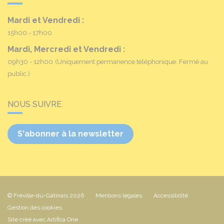
Mardi et Vendredi :
15h00 - 17h00
Mardi, Mercredi et Vendredi :
09h30 - 12h00
(Uniquement permanence téléphonique. Fermé au
public.)
NOUS SUIVRE
S'abonner à la newsletter
© Fréville-du-Gâtinais 2026
Mentions légales
Accessibilité
Gestion des cookies
Site créé avec Artifica One