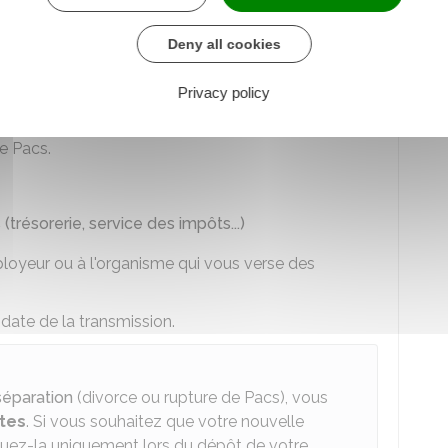
ation de ceux-ci).
Deny all cookies
er votre
nouveau taux de prélèvement
.
l en ligne
Privacy policy
e service des impôts
, dans les
60 jours
qui
re Pacs.
trésorerie, service des impôts...)
loyeur ou à l'organisme qui vous verse des
 date de la transmission.
séparation
(divorce ou rupture de Pacs), vous
ctes
. Si vous souhaitez que votre nouvelle
quez-la uniquement lors du dépôt de votre