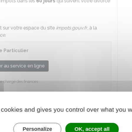
s impôts dans les
60 jours
qui suivent votre divorce
t sur votre espace du site
impots.gouv.fr
, à la
rce
.
 Particulier
 au service en ligne
re chargé des finances
 cookies and gives you control over what you w
ouveau foyer fiscal
Personalize
OK, accept all