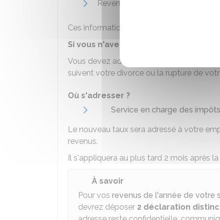
Revenus personnels (ou une estim
Ces informations permettent de détermin
Si vous n'avez pas d'espace personne
Vous devez adresser un
courrier à votr
suivent votre divorce ou la rupture de vot
Où s'adresser ?
Service en charge des impôts (
Le nouveau taux sera adressé à votre emp
revenus.
Il s'appliquera au plus tard 2 mois après la
À savoir
Pour vos
revenus de l'année de votre 
devrez déposer
2 déclaration distin
adresse reste confidentielle, communi