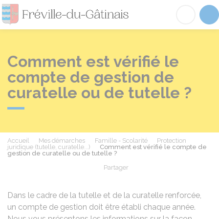
Fréville-du-Gâtinai
Acc
Comment est vérifié le
compte de gestion de
curatelle ou de tutelle ?
Accueil
Mes démarches
Famille - Scolarité
Protection
juridique (tutelle, curatelle...)
Comment est vérifié le compte de
gestion de curatelle ou de tutelle ?
Partager
Partager sur Facebook
Partager sur X - Twit
Partager sur
Par
Dans le cadre de la tutelle et de la curatelle renforcée,
un compte de gestion doit être établi chaque année.
Nous vous présentons les informations sur la façon