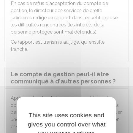
En cas de refus d'acceptation du compte de
gestion, le directeur des services de greffe
judiciaires rédige un rapport dans lequel il expose
les difficultés rencontrées (les intérêts de la
personne protégée sont mal défendus).
Ce rapport est transmis au juge, qui ensuite
tranche.
Le compte de gestion peut-il être
communiqué à d'autres personnes ?
Après avoir entendu la personne protégée et
obtenu son accord, le juge peut autoriser d'autres
personnes (appelées
tiers
), à se faire communiquer
This site uses cookies and
une copie de tout ou partie du compte de gestion
gives you control over what
et/ou des documents justificatifs.