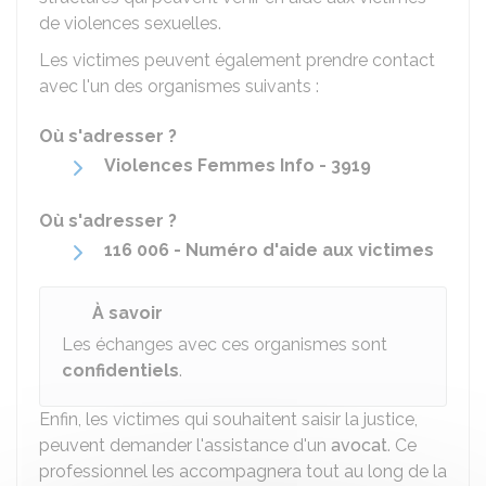
de violences sexuelles.
Les victimes peuvent également prendre contact
avec l'un des organismes suivants :
Où s'adresser ?
Violences Femmes Info - 3919
Où s'adresser ?
116 006 - Numéro d'aide aux victimes
À savoir
Les échanges avec ces organismes sont
confidentiels
.
Enfin, les victimes qui souhaitent saisir la justice,
peuvent demander l'assistance d'un
avocat
. Ce
professionnel les accompagnera tout au long de la