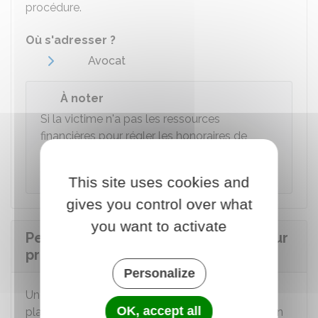
procédure.
Où s'adresser ?
Avocat
À noter
Si la victime n'a pas les ressources
financières pour régler les honoraires de
l'avocat, elle peut éventuellement faire une
demande d'aide juridictionnelle
.
This site uses cookies and
gives you control over what
you want to activate
Peut-on porter plainte contre l'auteur
présumé d'un viol ?
Personalize
Une victime d'agression sexuelle peut porter
OK, accept all
plainte contre l'auteur de cette
infraction
, dans un