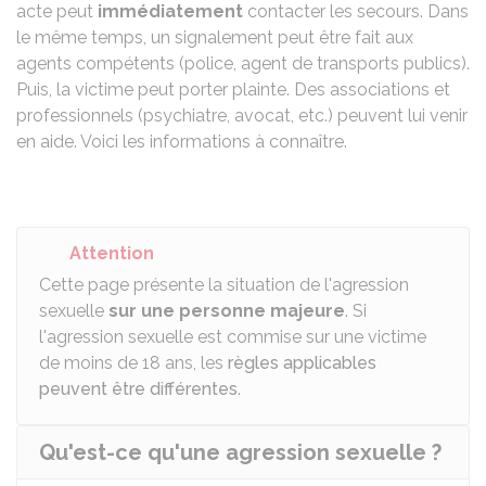
acte peut
immédiatement
contacter les secours. Dans
le même temps, un signalement peut être fait aux
agents compétents (police, agent de transports publics).
Puis, la victime peut porter plainte. Des associations et
professionnels (psychiatre, avocat, etc.) peuvent lui venir
en aide. Voici les informations à connaître.
Attention
Cette page présente la situation de l'agression
sexuelle
sur une personne majeure
. Si
l'agression sexuelle est commise sur une victime
de moins de 18 ans, les
règles applicables
peuvent être différentes
.
Qu'est-ce qu'une agression sexuelle ?