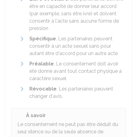
être en capacité de donner leur accord
(par exemple, sans être ivre) et doivent
consentir à l'acte sans aucune forme de
pression
Spécifique
. Les partenaires peuvent
consentir à un acte sexuel sans pour
autant être d'accord pour un autre acte
Préalable
. Le consentement doit avoir
été donné avant tout contact physique à
caractère sexuel
Révocable
. Les partenaires peuvent
changer d'avis.
À savoir
Le consentement ne peut pas être déduit du
seul silence ou de la seule absence de