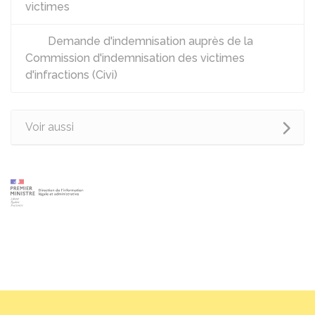
victimes
Demande d'indemnisation auprès de la
Commission d'indemnisation des victimes
d'infractions (Civi)
Voir aussi