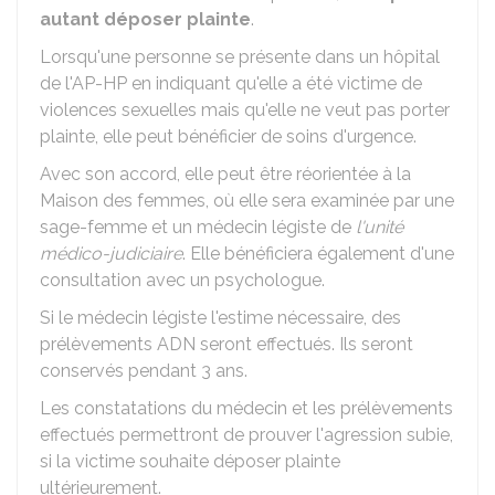
autant déposer plainte
.
Lorsqu'une personne se présente dans un hôpital
de l'AP-HP en indiquant qu'elle a été victime de
violences sexuelles mais qu'elle ne veut pas porter
plainte, elle peut bénéficier de soins d'urgence.
Avec son accord, elle peut être réorientée à la
Maison des femmes, où elle sera examinée par une
sage-femme et un médecin légiste de
l'unité
médico-judiciaire
. Elle bénéficiera également d'une
consultation avec un psychologue.
Si le médecin légiste l'estime nécessaire, des
prélèvements ADN seront effectués. Ils seront
conservés pendant 3 ans.
Les constatations du médecin et les prélèvements
effectués permettront de prouver l'agression subie,
si la victime souhaite déposer plainte
ultérieurement.