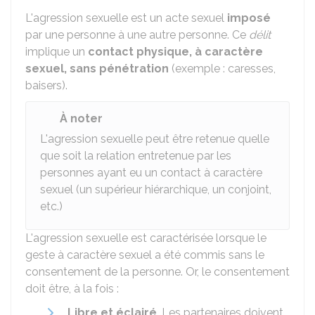
L'agression sexuelle est un acte sexuel
imposé
par une personne à une autre personne. Ce
délit
implique un
contact physique, à caractère
sexuel, sans pénétration
(exemple : caresses,
baisers).
À noter
L'agression sexuelle peut être retenue quelle
que soit la relation entretenue par les
personnes ayant eu un contact à caractère
sexuel (un supérieur hiérarchique, un conjoint,
etc.)
L'agression sexuelle est caractérisée lorsque le
geste à caractère sexuel a été commis sans le
consentement de la personne. Or, le consentement
doit être, à la fois :
Libre et éclairé
. Les partenaires doivent