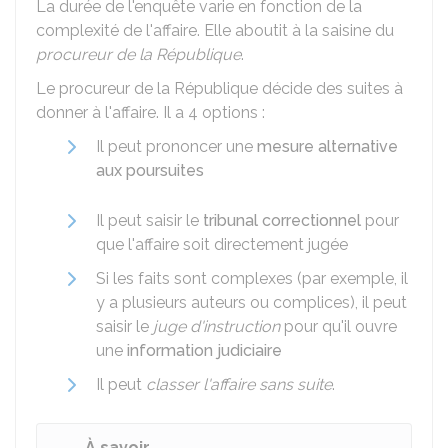
La durée de l'enquête varie en fonction de la
complexité de l'affaire. Elle aboutit à la saisine du
procureur de la République
.
Le procureur de la République décide des suites à
donner à l'affaire. Il a 4 options :
Il peut prononcer une
mesure alternative
aux poursuites
Il peut saisir le
tribunal correctionnel
pour
que l'affaire soit directement jugée
Si les faits sont complexes (par exemple, il
y a plusieurs auteurs ou complices), il peut
saisir le
juge d'instruction
pour qu'il ouvre
une
information judiciaire
Il peut
classer l'affaire sans suite
.
À savoir