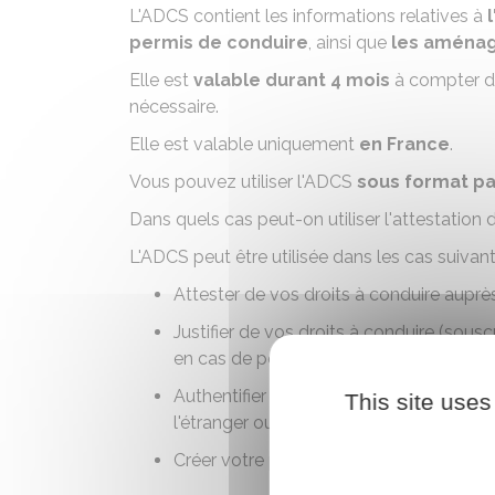
L'ADCS contient les informations relatives à
permis de conduire
, ainsi que
les aménag
Elle est
valable durant 4 mois
à compter de
nécessaire.
Elle est valable uniquement
en France
.
Vous pouvez utiliser l'ADCS
sous format pa
Dans quels cas peut-on utiliser l'attestation
L'ADCS peut être utilisée dans les cas suivant
Attester de vos droits à conduire aupr
Justifier de vos droits à conduire (sousc
en cas de
perte
ou
vol du permis de co
Authentifier vos droits à conduire lors
This site uses
l'étranger ou auprès d'une
Com
Créer votre permis de conduire dématér