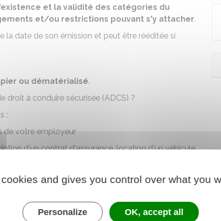
l'existence et la validité des catégories du
ements et/ou restrictions pouvant s'y attacher
.
 la date de son émission et peut être rééditée si
pier ou dématérialisé
.
 de droit à conduire sécurisée (ADCS) ?
s :
ès de votre employeur
ription d'un contrat d'assurance, location d'un véhicule,
nduire
, en cas de
contrôle routier
…)
que vous échangez votre permis de conduire à
 cookies and gives you control over what you w
ialisé sur
l'application France Identité
.
Personalize
OK, accept all