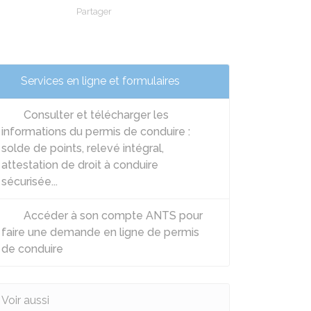
Partager
Partager sur Facebook
Partager sur X - Twitter
Partager sur Linkedin
Partager par em
Services en ligne et formulaires
Consulter et télécharger les
informations du permis de conduire :
solde de points, relevé intégral,
attestation de droit à conduire
sécurisée...
Accéder à son compte ANTS pour
faire une demande en ligne de permis
de conduire
Voir aussi