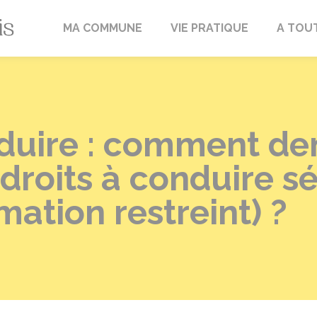
Fréville-du-Gâtinais
MA COMMUNE
VIE PRATIQUE
A TOU
nduire : comment d
 droits à conduire s
mation restreint) ?