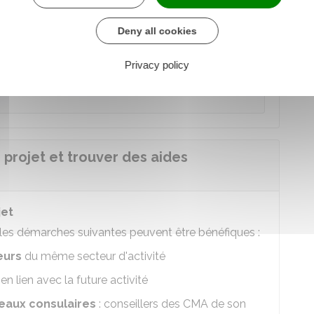
ble, d'
anticiper les difficultés
. Si le porteur de
Deny all cookies
réserve financière
, cela peut lui permettre de
dent d'anticiper un
rythme de travail soutenu
,
Privacy policy
tivité : week-end et soirée, heures
projet et trouver des aides
jet
, les démarches suivantes peuvent être bénéfiques :
eurs
du même secteur d'activité
en lien avec la future activité
eaux consulaires
: conseillers des
CMA
de son