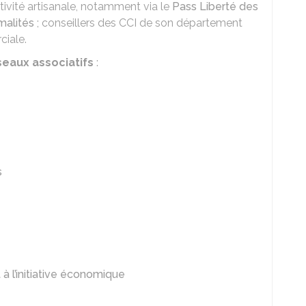
ivité artisanale, notamment via le
Pass Liberté des
alités
; conseillers des
CCI
de son département
ciale.
seaux associatifs
:
s
t à l’initiative économique