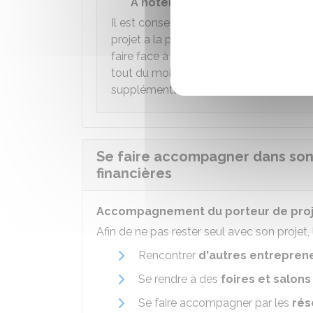
À noter
Il est conseillé, dans la mesure du possi
projet a la possibilité de constituer une
faire face à un imprévu. Il est aussi pru
tout du moins lors du démarrage de l'ac
supplémentaires.
Se faire accompagner dans son 
financières
Accompagnement du porteur de pro
Afin de ne pas rester seul avec son projet
Rencontrer
d'autres entrepren
Se rendre à des
foires et salons
Se faire accompagner par les
rés