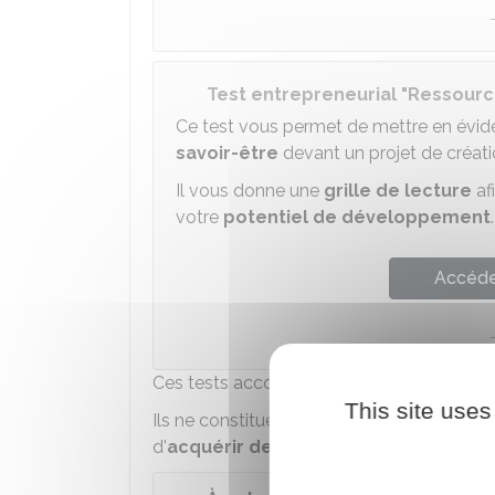
Test entrepreneurial "Ressourc
Ce test vous permet de mettre en évi
savoir-être
devant un projet de créatio
Il vous donne une
grille de lecture
af
votre
potentiel de développement
.
Accéder
Ces tests accompagnent la réflexion du po
This site uses
Ils ne constituent pas des réponses définiti
d'
acquérir de nouvelles compétence