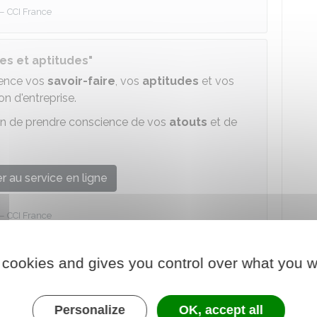
CCI France
es et aptitudes"
dence vos
savoir-faire
, vos
aptitudes
et vos
n d'entreprise.
in de prendre conscience de vos
atouts
et de
 au service en ligne
CCI France
rteur de projet.
 cookies and gives you control over what you w
ves sans alternatives. Il est toujours possible
s
.
Personalize
OK, accept all