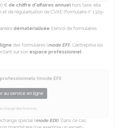
0 €
de chiffre d'affaires
annuel
hors taxe, elle
n et de régularisation de CVAE (formulaire n° 1329-
manière
dématérialisée
(l'envoi de formulaires
ligne
des formulaires (
mode EFI
). L'entreprise les
ctant sur son
espace professionnel
 professionnels (mode EFI)
 au service en ligne
re chargé des finances
échange spécial (
mode EDI)
. Dans ce cas,
 son mandataire (par exemple un expert-