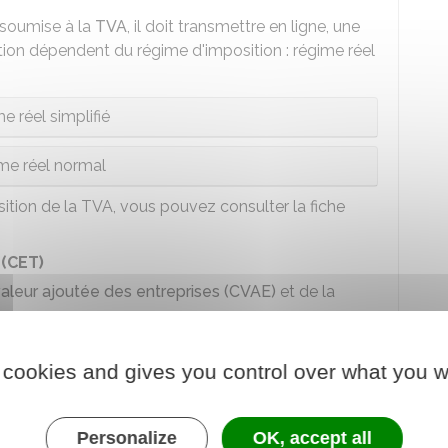
t soumise à la
TVA
, il doit transmettre en ligne, une
tion dépendent du régime d'imposition : régime réel
e réel simplifié
me réel normal
sition de la TVA, vous pouvez consulter la fiche
 (CET)
 valeur ajoutée des entreprises (CVAE)
et de la
prises (CVAE)
 cookies and gives you control over what you w
est supérieur à
152 500 €
doit effectuer une
fs salariés,
Personalize
OK, accept all
ctivité, l'entrepreneur doit faire une déclaration n°