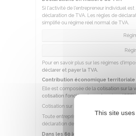
Si l'activité de l'entrepreneur individuel es
déclaration de TVA. Les règles de déclara
simplifié ou régime réel normal de TVA.
Régim
Régi
Pour en savoir plus sur les régimes d'impo
déclarer et payer la TVA
.
Contribution économique territoriale
Elle est composée de la
cotisation sur la
cotisation foncière des entreprises (CFE)
.
Cotisation sur la valeur ajoutée des entre
This site uses
Toute entreprise dont le chiffre d'affaires 
déclaration de valeur ajoutée et des effecti
Dans les 60 jours
qui suivent la fin de l'a