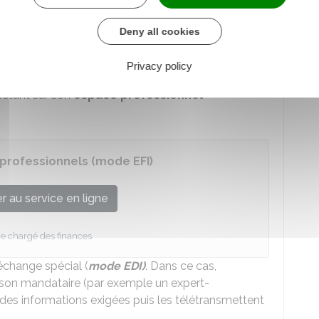
Deny all cookies
manière
dématérialisée
(l'envoi de formulaires
Privacy policy
ligne
des formulaires (
mode EFI
). L'entreprise les
ctant sur son
espace professionnel
 professionnels (mode EFI)
 au service en ligne
re chargé des finances
échange spécial (
mode EDI)
. Dans ce cas,
 son mandataire (par exemple un expert-
des informations exigées puis les télétransmettent