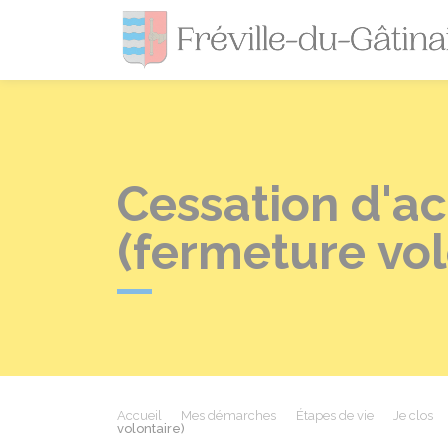
Cessation d'ac
(fermeture vol
Accueil
Mes démarches
Étapes de vie
Je clos
volontaire)