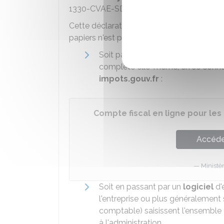
1330-CVAE-SD.
Cette déclaration doit être effectuée de 
papiers n'est plus possible) :
Soit par une
saisie manuelle en 
complète elle-même, en se conne
impots.gouv.fr
:
Compte fiscal en ligne pour les
Accéder
Ministè
Soit en passant par un
logiciel
d'
l'entreprise ou plus généralement
comptable) saisissent l'ensemble 
à l'administration.