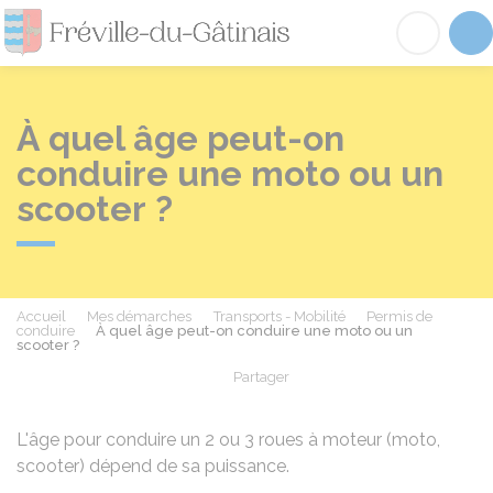
Fréville-du-Gâtinai
Acc
À quel âge peut-on
conduire une moto ou un
scooter ?
Accueil
Mes démarches
Transports - Mobilité
Permis de
conduire
À quel âge peut-on conduire une moto ou un
scooter ?
Partager
Partager sur Facebook
Partager sur X - Twit
Partager sur
Par
L'âge pour conduire un 2 ou 3 roues à moteur (moto,
scooter) dépend de sa puissance.