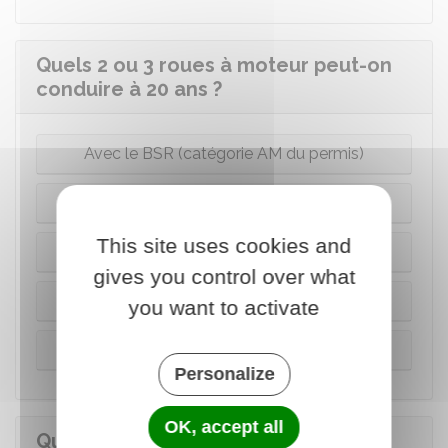
Quels 2 ou 3 roues à moteur peut-on
conduire à 20 ans ?
Avec le BSR (catégorie AM du permis)
Avec le permis A1
This site uses cookies and
Avec le permis A2
gives you control over what
Avec le permis A
you want to activate
Avec le permis B
Personalize
OK, accept all
Quels 2 ou 3 roues à moteur peut-on