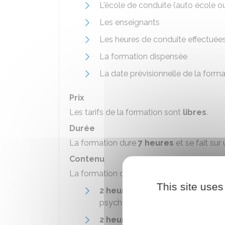
L'école de conduite (auto école o
Les enseignants
Les heures de conduite effectuée
La formation dispensée
La date prévisionnelle de la form
Prix
Les tarifs de la formation sont
libres
.
Durée
La formation dure
7 heures
et se fait sur
Contenu
La formation comporte
1 séquence thé
This site uses
2 heures
de
théorie
: accidentali
psychoactifs (alcool, drogues, mé
2 heures
de maniabilité
hors cir