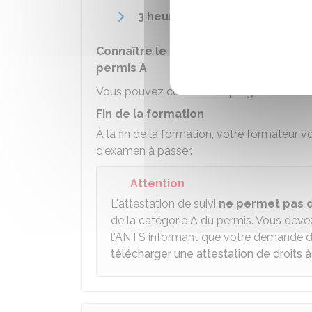
3 heures
de conduite
en circula
Connaître le programme détaillé de l
permis A
Vous pouvez consulter le programme détai
Fin de la formation
À la fin de la formation, votre formateur 
d'examen à passer.
Attention
L'attestation de suivi
ne permet pas 
de la catégorie A du permis. Vous deve
l'
ANTS
informant que votre demande de 
télécharger une attestation de droits 