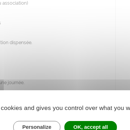
u association)
s
ation dispensée.
 une journée.
orique
et
2 séquences pratiques
:
 cookies and gives you control over what you w
té, vitesse, détectabilité, conduite et produits
dicaments...)
culation
, sur plateau
Personalize
OK, accept all