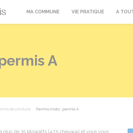
Fréville-du-Gâtinais
MA COMMUNE
VIE PRATIQUE
A TOU
 permis A
rmis de conduire
Permis moto : permis A
 plus de 35 kilowatts (47,5 chevaux) et vous vous