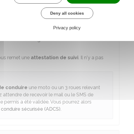
tion
Deny all cookies
a formation passerelle du permis A2 vers le
Privacy policy
llé sur le
site Légifrance
.
vous remet une
attestation de suivi
. Il n'y a pas
de conduire
une moto ou un 3 roues relevant
z attendre de recevoir le mail ou le SMS de
permis a été validée. Vous pourrez alors
à conduire sécurisée (ADCS).