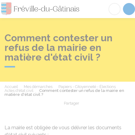
Fréville-du-Gâtinai
Acc
Comment contester un
refus de la mairie en
matière d'état civil ?
Accueil
Mes démarches
Papiers - Citoyenneté - Élections
Actes d'état civil
Comment contester un refus de la mairie en
matière d'état civil ?
Partager
Partager sur Facebook
Partager sur X - Twit
Partager sur
Par
La mairie est obligée de vous délivrer les documents
d'état civil suivants :