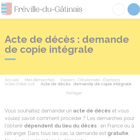
Fréville-du-Gâtinai
Acc
Acte de décès : demande
de copie intégrale
Accueil
Mes démarches
Papiers - Citoyenneté - Élections
Actes d'état civil
Acte de décès : demande de copie intégrale
Partager
Partager sur Facebook
Partager sur X - Twit
Partager sur
Par
Vous souhaitez demander un
acte de décès
et vous
voulez savoir comment procéder ? Les démarches pour
l'obtenir
dépendent du lieu du décès
: en France ou à
l'étranger. Dans tous les cas, la demande est
gratuite
.