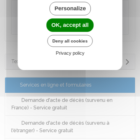
À savoir
Personalize
Le décès est mentionné en marge de
l'acte
de naissance
du défunt.
OK, accept all
Deny all cookies
Privacy policy
Textes de référence
Services en ligne et formulaires
Demande d'acte de décès (survenu en
France) - Service gratuit
Demande d'acte de décès (survenu à
l'étranger) - Service gratuit