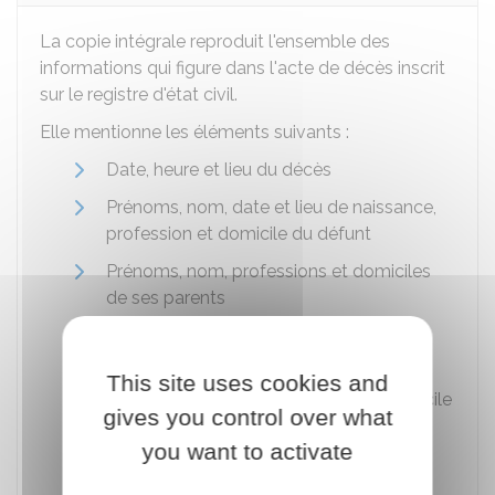
La copie intégrale reproduit l'ensemble des
informations qui figure dans l'acte de décès inscrit
sur le registre d'état civil.
Elle mentionne les éléments suivants :
Date, heure et lieu du décès
Prénoms, nom, date et lieu de naissance,
profession et domicile du défunt
Prénoms, nom, professions et domiciles
de ses parents
Prénoms et nom de son époux(se) ou
partenaire de Pacs
This site uses cookies and
Prénoms, nom, âge, profession et domicile
gives you control over what
du déclarant (s'il y a lieu, son degré de
you want to activate
parenté avec le défunt).