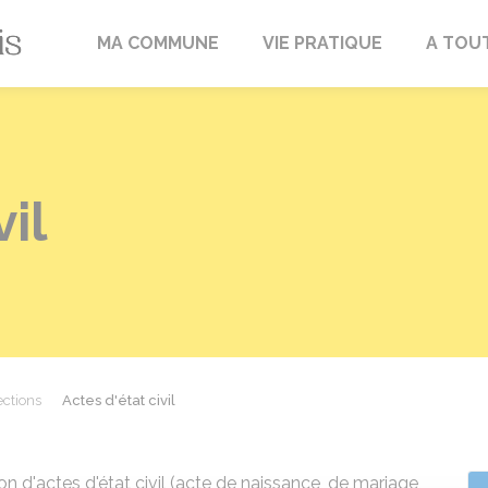
Fréville-du-Gâtinais
MA COMMUNE
VIE PRATIQUE
A TOU
vil
ections
Actes d'état civil
 d'actes d'état civil (acte de naissance, de mariage,