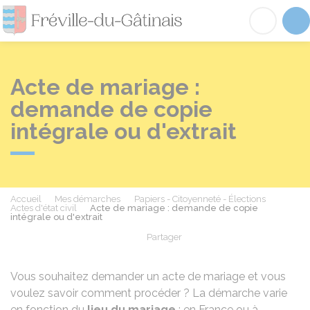
Fréville-du-Gâtinai
Acc
Acte de mariage :
demande de copie
intégrale ou d'extrait
Accueil
Mes démarches
Papiers - Citoyenneté - Élections
Actes d'état civil
Acte de mariage : demande de copie
intégrale ou d'extrait
Partager
Partager sur Facebook
Partager sur X - Twit
Partager sur
Par
Vous souhaitez demander un acte de mariage et vous
voulez savoir comment procéder ? La démarche varie
en fonction du
lieu du mariage
: en France ou à