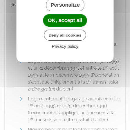
(liste non exhaustive), sous certaines conditions :
Personalize
Contrat d'assurance vie
OK, accept all
Bien forestier ou agricole
Espace naturel protégé
Deny all cookies
Entreprise individuelle, parts et actions de
Privacy policy
sociétés
er
Logement acquis neuf entre le 1
juin 1993
er
et le 31 décembre 1994, et entre le 1
août
1995 et le 31 décembre 1995 (l'exonération
re
s'applique uniquement à la 1
transmission
à titre gratuit
du bien)
Logement locatif et garage acquis entre le
er
1
août 1995 et le 31 décembre 1996
(l'exonération s'applique uniquement à la
re
1
transmission à titre gratuit du bien)
Bien immobilier dont le titre de propriété a