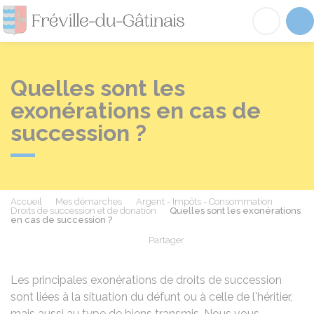
Fréville-du-Gâtinai
Acc
Quelles sont les
exonérations en cas de
succession ?
Accueil
Mes démarches
Argent - Impôts - Consommation
Droits de succession et de donation
Quelles sont les exonérations
en cas de succession ?
Partager
Partager sur Facebook
Partager sur X - Twit
Partager sur
Par
Les principales exonérations de droits de succession
sont liées à la situation du défunt ou à celle de l'héritier,
mais aussi au type de biens transmis. Nous vous