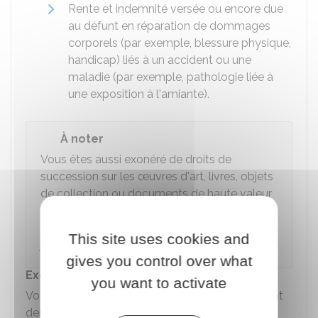
Rente et indemnité versée ou encore due
au défunt en réparation de dommages
corporels (par exemple, blessure physique,
handicap) liés à un accident ou une
maladie (par exemple, pathologie liée à
une exposition à l'amiante).
À noter
Vous êtes aussi exonéré de droits de
succession sur les œuvres d'art, livres, objets
de collection ou documents de haute valeur
artistique ou historique dont vous faites don
à l'État. Vous pouvez choisir de conserver la
This site uses cookies and
jouissance des biens donnés.
gives you control over what
Exonération partielle
you want to activate
Vous êtes
partiellement exonéré
du paiement
des droits de succession pour les biens suivants