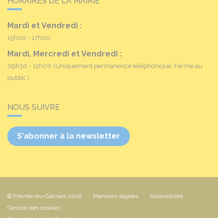
HORAIRES DE LA MAIRIE
Mardi et Vendredi :
15h00 - 17h00
Mardi, Mercredi et Vendredi :
09h30 - 12h00
(Uniquement permanence téléphonique. Fermé au
public.)
NOUS SUIVRE
S'abonner à la newsletter
© Fréville-du-Gâtinais 2026
Mentions légales
Accessibilité
Gestion des cookies