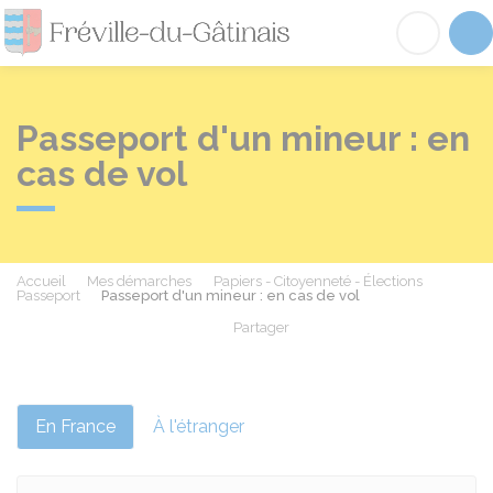
Fréville-du-Gâtinai
Acc
Passeport d'un mineur : en
cas de vol
Accueil
Mes démarches
Papiers - Citoyenneté - Élections
Passeport
Passeport d'un mineur : en cas de vol
Partager
Partager sur Facebook
Partager sur X - Twit
Partager sur
Par
En France
À l'étranger