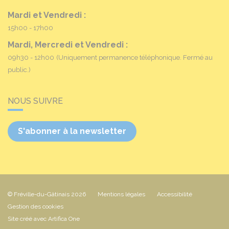
Mardi et Vendredi :
15h00 - 17h00
Mardi, Mercredi et Vendredi :
09h30 - 12h00
(Uniquement permanence téléphonique. Fermé au
public.)
NOUS SUIVRE
S'abonner à la newsletter
© Fréville-du-Gâtinais 2026
Mentions légales
Accessibilité
Gestion des cookies
Site créé avec Artifica One