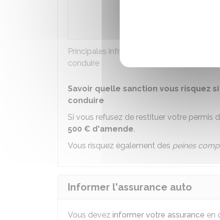
Délit de fuite
Défaut d'assurance
Principales infractions routières pouvant e
conduire
Savoir quelle sanction vous risquez s
conduire
Si vous refusez de restituer votre permis 
500 €
d'amende
.
Vous risquez également des
peines comp
Informer l'assurance auto
Vous devez
informer votre assurance
en c