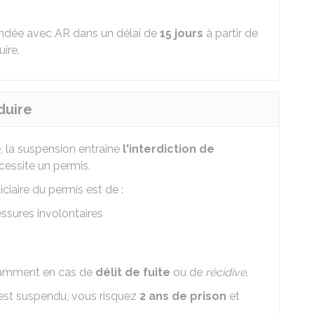
andée avec
AR
dans un délai de
15 jours
à partir de
ire.
duire
, la suspension entraîne
l'interdiction de
cessite un permis.
ciaire du permis est de :
ssures involontaires
tamment en cas de
délit de fuite
ou de
récidive
.
 est suspendu, vous risquez
2 ans de prison
et