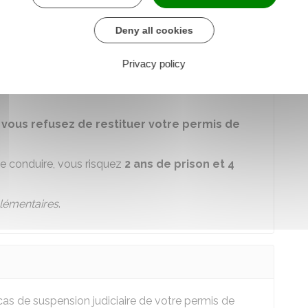
Deny all cookies
Privacy policy
ntraîner une suspension judiciaire du permis de
i vous refusez de restituer votre permis de
de conduire, vous risquez
2 ans de prison et
4
lémentaires
.
as de suspension judiciaire de votre permis de