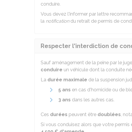
conduire.
Vous devez l'informer par lettre recomm
la
notification
du retrait de permis de condu
Respecter l'interdiction de con
Sauf aménagement de la peine par le juge
conduire
un véhicule dont la conduite né
La
durée maximale
de la suspension judi
5 ans
en cas d'homicide ou de ble
3 ans
dans les autres cas.
Ces
durées
peuvent être
doublées
, no
Si vous conduisez alors que votre permis
4 500 €
d'amende
.