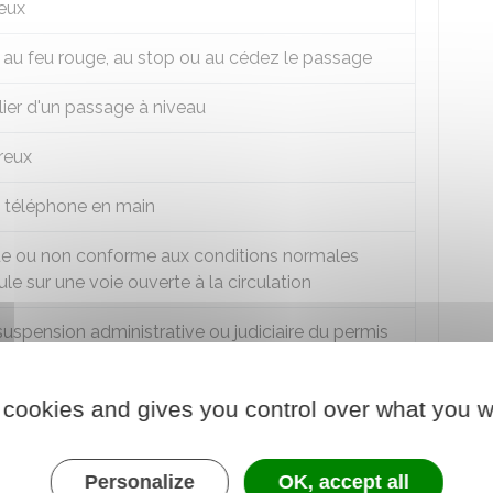
eux
t au feu rouge, au stop ou au cédez le passage
lier d'un passage à niveau
reux
n téléphone en main
 ou non conforme aux conditions normales
cule sur une voie ouverte à la circulation
uspension administrative ou judiciaire du permis
tention du permis de conduire
 cookies and gives you control over what you w
 la vie ou à l'intégrité d'une personne
Personalize
OK, accept all