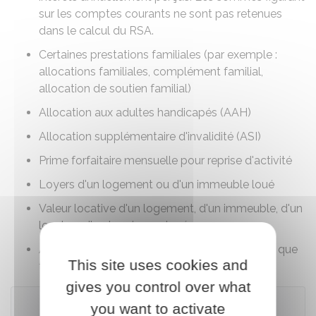
sur les comptes courants ne sont pas retenues
dans le calcul du RSA.
Certaines prestations familiales (par exemple :
allocations familiales
,
complément familial
,
allocation de soutien familial
)
Allocation aux adultes handicapés (AAH)
Allocation supplémentaire d'invalidité (ASI)
Prime forfaitaire mensuelle pour reprise d'activité
Loyers d'un logement ou d'un immeuble loué
Valeur locative d'un logement, d'un immeuble, d'un
local ou d'un terrain non loué
Allocation de l'aide sociale à l'enfance en tant que
This site uses cookies and
tiers digne de confiance
gives you control over what
À noter
you want to activate