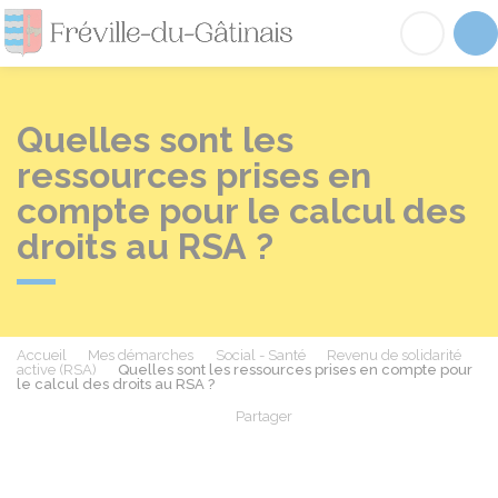
Fréville-du-Gâtinai
Acc
Quelles sont les
ressources prises en
compte pour le calcul des
droits au RSA ?
Accueil
Mes démarches
Social - Santé
Revenu de solidarité
active (RSA)
Quelles sont les ressources prises en compte pour
le calcul des droits au RSA ?
Partager
Partager sur Facebook
Partager sur X - Twit
Partager sur
Par