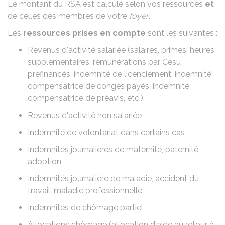
Le montant du
RSA
est calculé selon vos ressources
et
de celles des membres de votre
foyer
.
Les
ressources prises en compte
sont les suivantes :
Revenus d'activité salariée (
salaires
,
primes
,
heures
supplémentaires
, rémunérations par
Cesu
préfinancés,
indemnité de licenciement
,
indemnité
compensatrice de congés payés
,
indemnité
compensatrice de préavis
, etc.)
Revenus d'activité non salariée
Indemnité de volontariat dans
certains cas
Indemnités journalières de
maternité
,
paternité
,
adoption
Indemnités journalière de
maladie
,
accident du
travail
,
maladie professionnelle
Indemnités de chômage partiel
Allocations chômage (
allocation d'aide au retour à