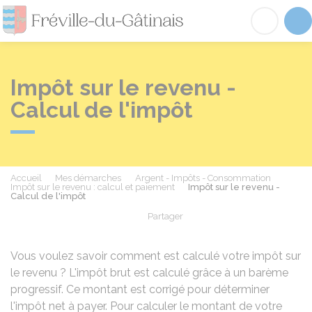
Fréville-du-Gâtinai
Acc
Impôt sur le revenu -
Calcul de l'impôt
Accueil
Mes démarches
Argent - Impôts - Consommation
Impôt sur le revenu : calcul et paiement
Impôt sur le revenu -
Calcul de l'impôt
Partager
Partager sur Facebook
Partager sur X - Twit
Partager sur
Par
Vous voulez savoir comment est calculé votre impôt sur
le revenu ? L'impôt brut est calculé grâce à un barème
progressif. Ce montant est corrigé pour déterminer
l'impôt net à payer. Pour calculer le montant de votre