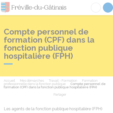
Fréville-du-Gâtinai
Acc
Compte personnel de
formation (CPF) dans la
fonction publique
hospitalière (FPH)
Accueil
Mes démarches
Travail - Formation
Formation
professionnelle dans la fonction publique
Compte personnel de
formation (CPF) dans la fonction publique hospitalière (FPH)
Partager
Partager sur Facebook
Partager sur X - Twit
Partager sur
Par
Les agents de la fonction publique hospitalière (FPH)