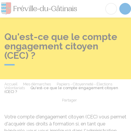
Fréville-du-Gâtinai
Acc
Qu'est-ce que le compte
engagement citoyen
(CEC) ?
Accueil
Mes démarches
Papiers - Citoyenneté - Élections
Volontariats
Qu'est-ce que le compte engagement citoyen
(CEC) ?
Partager
Partager sur Facebook
Partager sur X - Twit
Partager sur
Par
Votre compte d'engagement citoyen (CEC) vous permet
d'acquérir des droits à formation si, en tant que
bénévole, vous vous impliquez dans l'administration