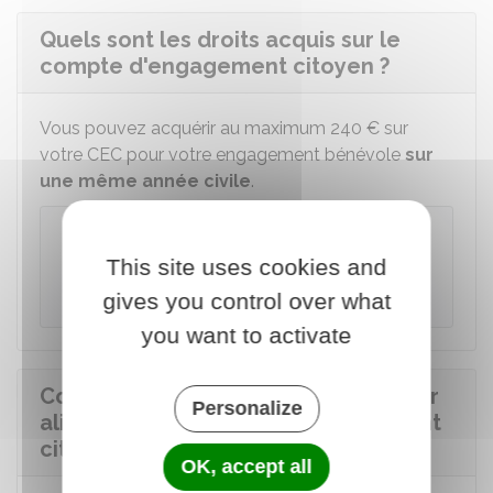
Quels sont les droits acquis sur le
compte d'engagement citoyen ?
Vous pouvez acquérir au maximum
240 €
sur
votre CEC pour votre engagement bénévole
sur
une même année civile
.
À savoir
This site uses cookies and
Le montant des droits acquis sur le CEC est
limité à
720 €
.
gives you control over what
you want to activate
Comment déclarer ses activités pour
Personalize
alimenter son compte d'engagement
citoyen ?
OK, accept all