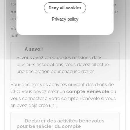
Chaque année, vous devez
déclarer en ligne le
Deny all cookies
nombre d'heures réalisées
au cours de l'année
précédente.
Privacy policy
Vous devez faire votre déclaration
avant le 30
juin
.
À savoir
Si vous avez effectué des missions dans
plusieurs associations, vous devez effectuer
une déclaration pour chacune d'elles.
Pour déclarer vos activités ouvrant des droits de
CEC, vous devez créer un
compte Bénévole
ou
vous connecter à votre compte Bénévole si vous
en avez déjà créé un :
Déclarer des activités bénévoles
pour bénéficier du compte