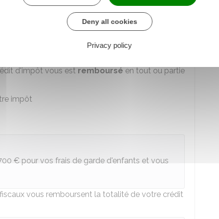
e d'enfants hors du domicile
larié à domicile
Deny all cookies
ptation du logement à la perte d'autonomie liée à
Privacy policy
rédit d'impôt vous est
remboursé
en tout ou partie
tre impôt
700 €
pour vos frais de garde d'enfants et vous
 fiscaux vous remboursent la totalité de votre crédit