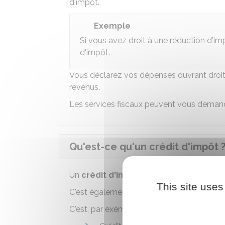
d'impôt.
Exemple
Si vous avez droit à une réduction d'i
d'impôt.
Vous déclarez vos dépenses ouvrant droit
revenus.
Les services fiscaux peuvent vous dema
Qu'est-ce qu'un crédit d'impôt 
Un
crédit d'impôt
est aussi un avantage f
This site uses
C'est également une somme
soustraite
d
C'est, par exemple, le cas pour les dispositi