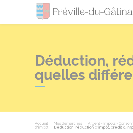
Déduction, réd
quelles différ
Accueil
Mes démarches
Argent - Impôts - Conso
d'impôt
Déduction, réduction d'impôt, crédit d'imp