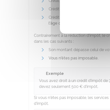
Crédit d'impôt pour
frais de gard
Crédit d'impôt pour
emploi d'un sa
Crédit d'impôt pour
travaux d'ada
l'âge ou au handicap
.
Contrairement à la réduction d'impôt, le c
dans les cas suivants :
Son montant dépasse celui de vo
Vous n'êtes pas imposable
.
Exemple
Vous avez droit à un crédit d'impôt de
devez seulement
500 €
d'impôt.
Si vous n'êtes pas imposable, les services
d'impôt.