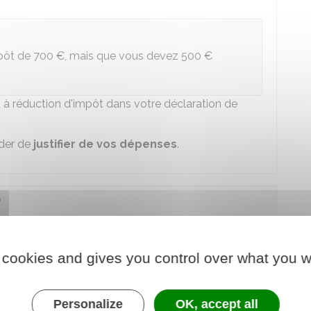
mpôt de
700 €
, mais que vous devez
500 €
 à réduction d'impôt dans votre déclaration de
nder de
justifier de vos dépenses
.
?
iscal ;
 cookies and gives you control over what you w
u montant de votre
impôt
.
fs suivants :
Personalize
OK, accept all