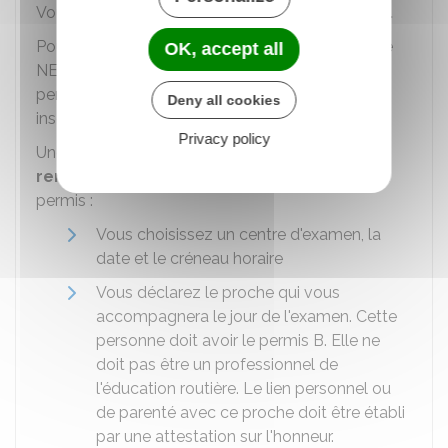
Vous devez
créer un compte sur RdvPermis.
Pour créer le compte, vous avez besoin de votre
OK, accept all
NEPH
, indiqué sur l'attestation d'Inscription au
permis de conduire (AIPC) reçue lors de votre
Deny all cookies
inscription en ligne à l'examen du permis.
Privacy policy
Une fois connecté, vous pouvez
prendre
rendez-vous
pour passer l'épreuve pratique du
permis :
Vous choisissez un centre d'examen, la
date et le créneau horaire
Vous déclarez le proche qui vous
accompagnera le jour de l'examen. Cette
personne doit avoir le permis B. Elle ne
doit pas être un professionnel de
l'éducation routière. Le lien personnel ou
de parenté avec ce proche doit être établi
par une attestation sur l'honneur.