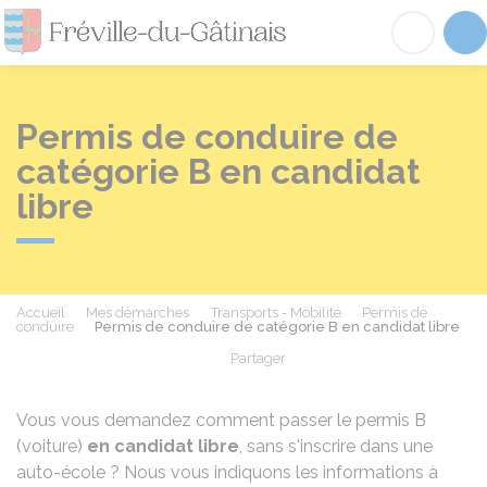
Fréville-du-Gâtinai
Acc
Permis de conduire de
catégorie B en candidat
libre
Accueil
Mes démarches
Transports - Mobilité
Permis de
conduire
Permis de conduire de catégorie B en candidat libre
Partager
Partager sur Facebook
Partager sur X - Twit
Partager sur
Par
Vous vous demandez comment passer le permis B
(voiture)
en candidat libre
, sans s'inscrire dans une
auto-école ? Nous vous indiquons les informations à