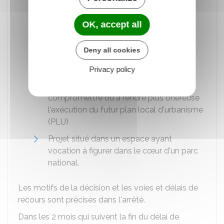
opération
Constructions projetées qui peuvent
OK, accept all
compromettre ou rendre plus onéreuse
l'exécution de travaux publics ou la
Deny all cookies
réalisation d'une opération
d'aménagement
Privacy policy
Constructions projetées de nature à
compromettre ou à rendre plus onéreuse
l'exécution du futur plan local d'urbanisme
(
PLU
)
Projet situé dans un espace ayant
vocation à figurer dans le cœur d'un parc
national.
Les motifs de la décision et les voies et délais de
recours sont précisés dans l'arrêté.
Dans les 2 mois qui suivent la fin du délai de