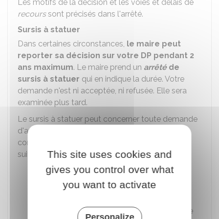
Les motifs de la décision et les voies et délais de
recours
sont précisés dans l'arrêté.
Sursis à statuer
Dans certaines circonstances,
le maire peut
reporter sa décision sur votre DP pendant 2
ans maximum
. Le maire prend un
arrêté
de
sursis à statuer
qui en indique la durée. Votre
demande n'est ni acceptée, ni refusée. Elle sera
examinée plus tard.
Le sursis à statuer peut concerner toute demande
d'autorisation concernant des travaux,
constructions ou installations dans les cas
This site uses cookies and
suivants :
gives you control over what
Terrain qui fait partie du périmètre d'une
zone d'aménagement concerté (
Zac
)
you want to activate
Ouverture de l'enquête préalable à la
déclaration d'utilité publique (
DUP
) d'une
Personalize