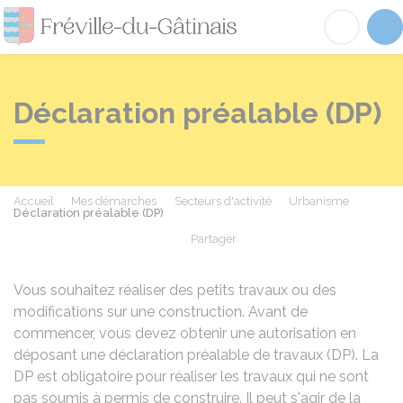
Fréville-du-Gâtinai
Acc
Déclaration préalable (DP)
Accueil
Mes démarches
Secteurs d'activité
Urbanisme
Déclaration préalable (DP)
Partager
Partager sur Facebook
Partager sur X - Twit
Partager sur
Par
Vous souhaitez réaliser des petits travaux ou des
modifications sur une construction. Avant de
commencer, vous devez obtenir une autorisation en
déposant une déclaration préalable de travaux (DP). La
DP est obligatoire pour réaliser les travaux qui ne sont
pas soumis à permis de construire. Il peut s'agir de la