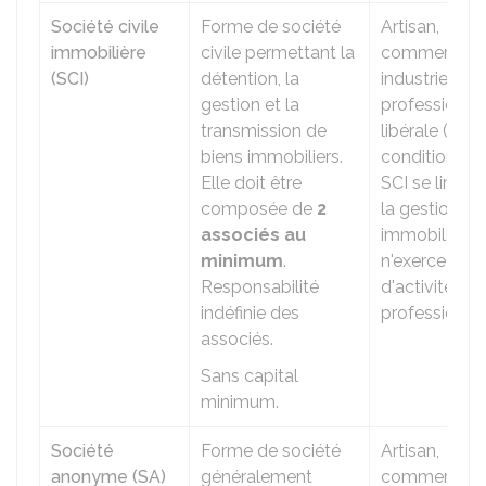
Société civile
Forme de société
Artisan,
immobilière
civile permettant la
commerçant
(SCI)
détention, la
industriel,
gestion et la
profession
transmission de
libérale (à
biens immobiliers.
condition que
Elle doit être
SCI se limite 
composée de
2
la gestion
associés au
immobilière 
minimum
.
n'exerce pas
Responsabilité
d'activité
indéfinie des
professionnel
associés.
Sans capital
minimum.
Société
Forme de société
Artisan,
anonyme (SA)
généralement
commerçant