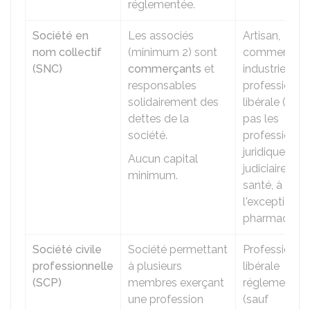
réglementée.
Société en
Les associés
Artisan,
nom collectif
(minimum 2) sont
commerçant
(SNC)
commerçants
et
industriel,
responsables
profession
solidairement des
libérale (mais
dettes de la
pas les
société.
professions
juridiques,
Aucun capital
judiciaires ou
minimum.
santé, à
l'exception d
pharmaciens)
Société civile
Société permettant
Profession
professionnelle
à plusieurs
libérale
(SCP)
membres exerçant
réglementée
une profession
(sauf