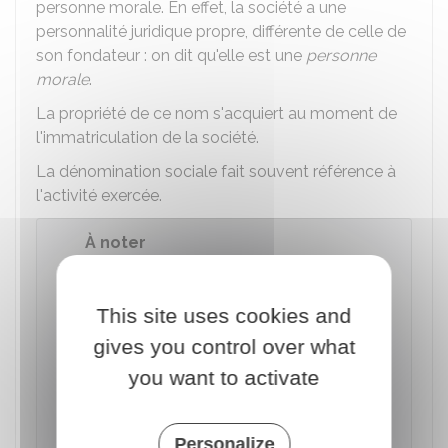
personne morale. En effet, la société a une
personnalité juridique propre, différente de celle de
son fondateur : on dit qu'elle est une
personne
morale
.
La propriété de ce nom s'acquiert au moment de
l'immatriculation de la société.
La dénomination sociale fait souvent référence à
l'activité exercée.
À noter
Il ne faut pas confondre la dénomination
sociale avec le
nom commercial
ou
This site uses cookies and
l'enseigne. La dénomination identifie la
société en tant que personne morale, tandis
gives you control over what
que le nom commercial désigne l'activité
you want to activate
exploitée, et l'
enseigne commerciale
correspond au signe visible apposé sur le lieu
d'exploitation. Dans la pratique, la
Personalize