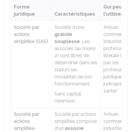
Forme
Qui peut
juridique
Caractéristiques
l'utiliser ?
Société par
Société d'une
Artisan,
actions
grande
commerçant
simplifiée (SAS)
souplesse
. Les
industriel,
associés (au moins
profession
2) sont libres de
libérale (mais
déterminer dans les
pas les
statuts les
professions
modalités de son
juridiques,
fonctionnement.
judiciaires ou
santé)
Sans capital
minimum.
Société par
Société par actions
Artisan,
actions
simplifiée composé
commerçant
simplifiée
d'un
associé
industriel,