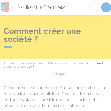
Fréville-du-Gâtinai
Acc
Comment créer une
société ?
Accueil
Mes démarches
Étapes de vie
Je crée
Comment
créer une société ?
Partager
Partager sur Facebook
Partager sur X - Twit
Partager sur
Par
Créer une société consiste à définir son projet, choisir sa
forme juridique, accomplir les différentes démarches
(rédiger les statuts, choisir le nom de sa société, etc.),
déposer le capital et immatriculer l'entreprise.