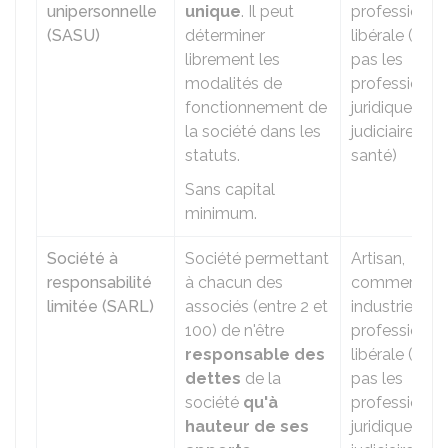
unipersonnelle
unique
. Il peut
profession
(SASU)
déterminer
libérale (mais
librement les
pas les
modalités de
professions
fonctionnement de
juridiques,
la société dans les
judiciaires ou
statuts.
santé)
Sans capital
minimum.
Société à
Société permettant
Artisan,
responsabilité
à chacun des
commerçant
limitée (SARL)
associés (entre 2 et
industriel,
100) de n'être
profession
responsable des
libérale (mais
dettes
de la
pas les
société
qu'à
professions
hauteur de ses
juridiques,