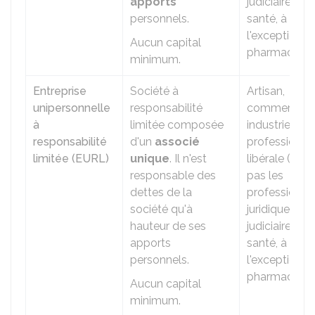
apports
judiciaires ou
personnels.
santé, à
l'exception d
Aucun capital
pharmaciens
minimum.
Entreprise
Société à
Artisan,
unipersonnelle
responsabilité
commerçant
à
limitée composée
industriel,
responsabilité
d'un
associé
profession
limitée (EURL)
unique
. Il n'est
libérale (mais
responsable des
pas les
dettes de la
professions
société qu'à
juridiques,
hauteur de ses
judiciaires ou
apports
santé, à
personnels.
l'exception d
pharmaciens
Aucun capital
minimum.