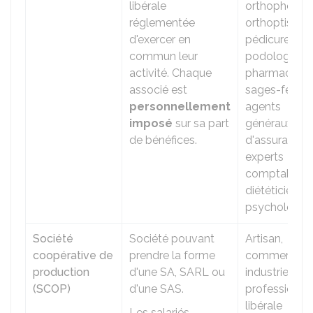
libérale
orthophonist
réglementée
orthoptistes,
d'exercer en
pédicures
commun leur
podologues,
activité. Chaque
pharmaciens
associé est
sages-femm
personnellement
agents
imposé
sur sa part
généraux
de bénéfices.
d'assurances
experts
comptables,
diététiciens,
psychologue
Société
Société pouvant
Artisan,
coopérative de
prendre la forme
commerçant
production
d'une SA, SARL ou
industriel,
(SCOP)
d'une SAS.
profession
libérale
Les salariés