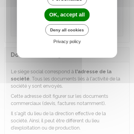
dénomination sociale et le nom commercial
sont souvent identiques, bien qu'ils
OK, accept all
remplissent des fonctions juridiques
distinctes.
Deny all cookies
Privacy policy
Domicilier le siège social
Le siège social correspond à
l'adresse de la
société
. Tous les documents liés à l'activité de la
société y sont envoyés.
Cette adresse doit figurer sur les documents
commerciaux (devis, factures notamment).
Il s'agit du lieu de la direction effective de la
société. Ainsi, il peut être différent du lieu
d'exploitation ou de production.