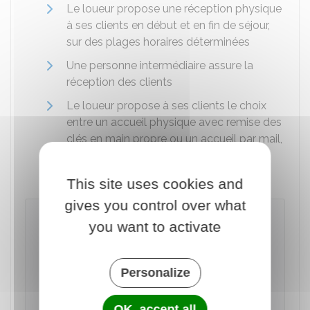
Le loueur propose une réception physique
à ses clients en début et en fin de séjour,
sur des plages horaires déterminées
Une personne intermédiaire assure la
réception des clients
Le loueur propose à ses clients le choix
entre un accueil physique avec remise des
clés en main propre ou un accueil par mail,
avec mise à disposition des clés via une
boîte à clés.
This site uses cookies and
gives you control over what
Attention
you want to activate
La seule mise à disposition des clés via une
boîte à clés n'est pas possible. Le loueur doit
proposer
au client le
choix
entre un
Personalize
accueil physique
et un accueil non
présentiel (
boîte à clés
par exemple) selon
OK, accept all