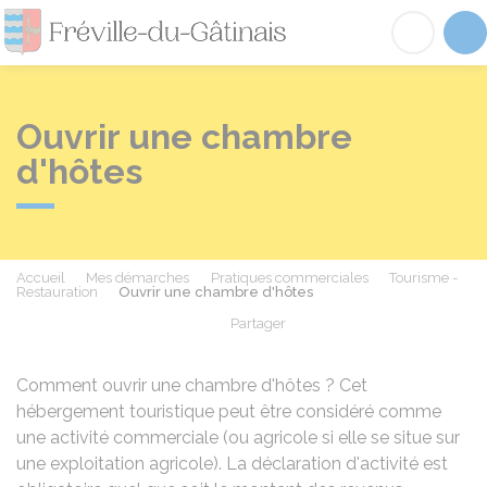
Fréville-du-Gâtinai
Acc
Ouvrir une chambre
d'hôtes
Accueil
Mes démarches
Pratiques commerciales
Tourisme -
Restauration
Ouvrir une chambre d'hôtes
Partager
Partager sur Facebook
Partager sur X - Twit
Partager sur
Par
Comment ouvrir une chambre d'hôtes ? Cet
hébergement touristique peut être considéré comme
une activité commerciale (ou agricole si elle se situe sur
une exploitation agricole). La déclaration d'activité est