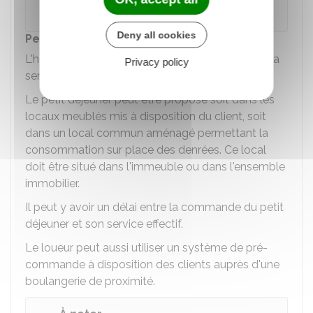
sa préférence.
Deny all cookies
Petit déjeuner
L'hébergeur choisit le lieu où le petit déjeuner sera
Privacy policy
servi, de façon individuelle ou collective.
Le petit déjeuner peut être proposé soit dans les
locaux meublés mis à disposition du client, soit
dans un local commun aménagé permettant la
consommation sur place des denrées. Ce local
doit être situé dans l'immeuble ou dans l'ensemble
immobilier.
Il peut y avoir un délai entre la commande du petit
déjeuner et son service effectif.
Le loueur peut aussi utiliser un système de pré-
commande à disposition des clients auprès d'une
boulangerie de proximité.