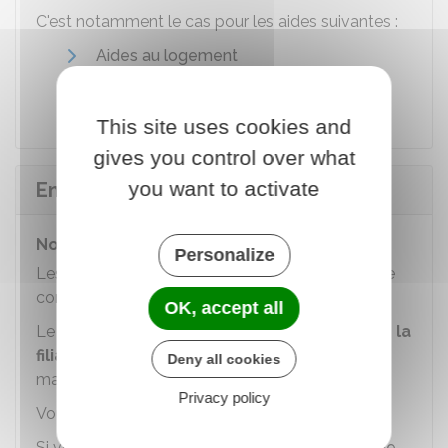
C'est notamment le cas pour les aides suivantes :
Aides au logement
Aide sociale aux personnes âgées
.
This site uses cookies and
gives you control over what
you want to activate
Enfants
Nom de l'enfant et autorité parentale
Personalize
Les règles sont les mêmes en cas de Pacs ou de
concubinage.
OK, accept all
Le Pacs et le concubinage n'ont
pas d'effet sur la
filiation et sur le nom
(contrairement au
Deny all cookies
mariage).
Privacy policy
Vous pouvez
choisir le nom de votre enfant
.
Si vous ne faites pas de
déclaration conjointe de