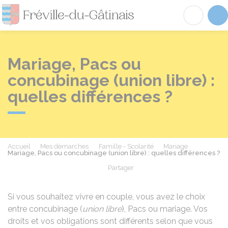
Fréville-du-Gâtinai
Acc
Mariage, Pacs ou
concubinage (union libre) :
quelles différences ?
Accueil
Mes démarches
Famille - Scolarité
Mariage
Mariage, Pacs ou concubinage (union libre) : quelles différences ?
Partager
Partager sur Facebook
Partager sur X - Twit
Partager sur
Par
Si vous souhaitez vivre en couple, vous avez le choix
entre concubinage (
union libre
),
Pacs
ou mariage. Vos
droits et vos obligations sont différents selon que vous